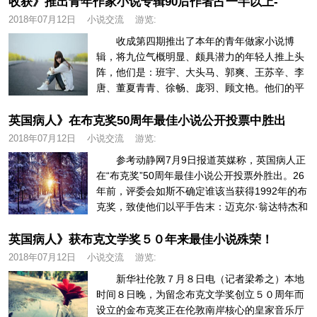
收获》推出青年作家小说专辑90后作者占一半以上-
2018年07月12日
小说交流
游览:
收成第四期推出了本年的青年做家小说博
辑，将九位气概明显、颇具潜力的年轻人推上头
阵，他们是：班宇、大头马、郭爽、王苏辛、李
唐、董夏青青、徐畅、庞羽、顾文艳。他们的平
均春秋28岁，其外“九零后”占一...
英国病人》在布克奖50周年最佳小说公开投票中胜出
2018年07月12日
小说交流
游览:
参考动静网7月9日报道英媒称，英国病人正
在“布克奖”50周年最佳小说公开投票外胜出。26
年前，评委会如斯不确定谁该当获得1992年的布
克奖，致使他们以平手告末：迈克尔·翁达特杰和
巴里·昂斯沃思...
英国病人》获布克文学奖５０年来最佳小说殊荣！
2018年07月12日
小说交流
游览:
新华社伦敦７月８日电（记者梁希之）本地
时间８日晚，为留念布克文学奖创立５０周年而
设立的金布克奖正在伦敦南岸核心的皇家音乐厅