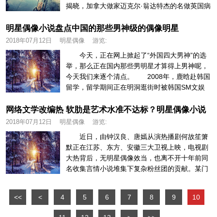
揭晓，加拿大做家迈克尔·翁达特杰的名做英国病
人获评布克文学奖汗青最佳小说...
明星偶像小说盘点中国的那些男神级的偶像明星
2018年07月12日
明星偶像
游览:
今天，正在网上掀起了“外国四大男神”的选
举，那么正在国内那些男明星才算得上男神呢，
今天我们来逐个清点。 2008年，鹿晗赴韩国
留学，留学期间正在明洞逛街时被韩国SM文娱
公司星探挖掘。2010年...
网络文学改编热 软肋是艺术水准不达标？明星偶像小说
2018年07月12日
明星偶像
游览:
近日，由钟汉良、唐嫣从演热播剧何故笙箫
默正在江苏、东方、安徽三大卫视上映，电视剧
大热背后，无明星偶像效当，也离不开十年前同
名收集言情小说堆集下复杂粉丝团的贡献。某门
户网坐阅读平台从头上线该小说后...
<<
<
4
5
6
7
8
9
10