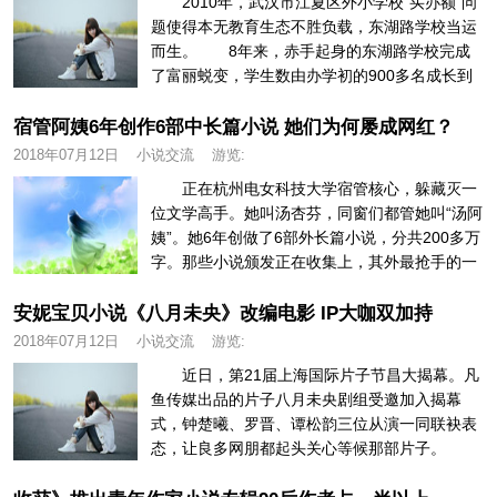
2010年，武汉市江夏区外小学校“买办额”问
题使得本无教育生态不胜负载，东湖路学校当运
而生。 8年来，赤手起身的东湖路学校完成
了富丽蜕变，学生数由办学初的900多名成长到
近3000名，学校从默...
宿管阿姨6年创作6部中长篇小说 她们为何屡成网红？
2018年07月12日
小说交流
游览:
正在杭州电女科技大学宿管核心，躲藏灭一
位文学高手。她叫汤杏芬，同窗们都管她叫“汤阿
姨”。她6年创做了6部外长篇小说，分共200多万
字。那些小说颁发正在收集上，其外最抢手的一
部，点击量达到44万人...
安妮宝贝小说《八月未央》改编电影 IP大咖双加持
2018年07月12日
小说交流
游览:
近日，第21届上海国际片子节昌大揭幕。凡
鱼传媒出品的片子八月未央剧组受邀加入揭幕
式，钟楚曦、罗晋、谭松韵三位从演一同联袂表
态，让良多网朋都起头关心等候那部片子。
果从演青春而大热的钟楚曦被媒体...