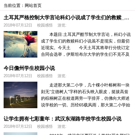
当前位置：
网站首页
土耳其严格控制大学言论科幻小说成了学生们的救赎_学生校园小说
2018年07月12日
校园感悟
游览:
本题目:土耳其严酷节制大学言论，科幻小说
成了学生们的救赎科幻小说虽不是现实，但最切
近现实。今天土 今天土耳其将举行分统订定
合同会选举，伊斯坦布尔大学的学生们不克不及
积极参取和选举相关的工作...
今日儋州学生校园小说
2018年07月12日
校园感悟
游览:
走进那大第二小学，几十棵小叶榕树和一块
刻无“立德树人”字样的石头映入眼皮，挺拔高耸
的棕桐树正在校道两旁一字排开，仿佛向大师述
说学校的一切。历经65载风雨，那大第二小学始
末对峙“办人平易近对劲学校...
让学生拥有七彩童年：武汉东湖路学校学生校园小说
2018年07月12日
校园感悟
游览: