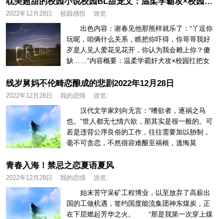
耽美超甜的校园小说校园BL甜宠文：温柔学霸攻×校园扛把子炸毛受他是我一生挚爱！
2022年12月28日
校园感悟
游览:
出色内容：谢春见他那熊样就乐了：“丫逗你
玩呢，咱俩什么关系，瞧把你吓得，你哥哥我好
歹是人见人爱花见花开，你认为我会赖上你？傻
缺……”内容概要：温柔学霸奸犬攻×校园扛把女
美貌炸毛受。校霸杜敬之把学...
线岁舅妈不伦畸恋酿成的悲剧2022年12月28日
2022年12月28日
我的恋情
游览:
汉代文学家刘向无言：“嗜欲者，逐祸之马
也。”世人都无七情六欲，那其实是很一般的。可
若是违背公序良俗的工作，往往需要加以胁制，
毫不可贪恋，不然很容难酿至祸根，逃悔莫
及。 2008年5月13日，四...
青春入海！禁忌之恋夏语夏风
2022年12月28日
我的恋情
游览:
始末苦守采矿工程博业，以至放弃了高薪出
国的工做机遇，签约国度能流集团神东煤炭，正
在下层燃起芳华之火。 “那是我第一次穿上煤