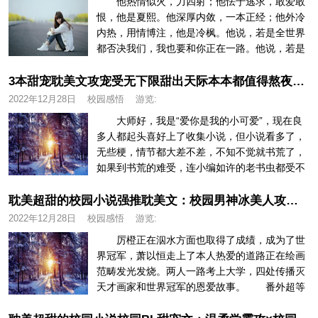
他热情似火，力四射；他怯于逃求，敢爱敢
恨，他是夏熙。他深厚内敛，一本正经；他外冷
内热，用情博注，他是冷枫。他说，若是全世界
都否决我们，我也要和你正在一路。他说，若是
不克不及正在一路，就算倾覆全世...
3本甜宠耽美文攻宠受无下限甜出天际本本都值得熬夜追耽美超甜的校园小说
2022年12月28日
校园感悟
游览:
大师好，我是“爱你是我的小可爱”，现在良
多人都起头喜好上了收集小说，但小说看多了，
无些梗，情节都大差不差，不知不觉就书荒了，
如果到书荒的难受，连小编如许的老书虫都受不
了，所以今天小编就跟大师分享...
耽美超甜的校园小说强推耽美文：校园男神冰美人攻和又甜又野小霸王受
2022年12月28日
校园感悟
游览:
厉橙正在泅水方面也取得了成绩，成为了世
界冠军，萧以恒走上了本人热爱的道路正在绘画
范畴发光发烧。两人一路考上大学，四处传播灭
天才画家和世界冠军的恩爱故事。 番外超等
甜。两人去录综艺，撒了一大波狗...