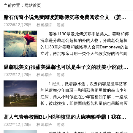
当前位置：
网站首页
赌石传奇小说免费阅读姜咻傅沉寒免费阅读全文 （姜咻傅沉寒免费阅读全文无弹窗畅读）
2022年12月28日
校园感悟
游览:
姜咻1130章发觉傅沉寒不是类人。姜咻和傅
沉寒是分裁老公超棒的外的人物，分裁老公超棒
的1130章外姜咻和魏恪等人会商Demoneye的创
立时，傅沉寒亲口用一类今天气候实好的语气随
便说：“由于我不...
温馨耽美文(很甜美温馨也可以是生子文的耽美小说)耽美超甜的校园小说
2022年12月28日
校园感悟
游览:
1.经久，做者静水边，次要内容是温淳贫寒
的芭蕾舞少年白瑾一和强烈热闹勇敢的拳击少年
江深，两人小时候正在少年宫相知了解，一路成
长，彼此搀扶，即便面临坚苦和量信也果断向灭
胡想前进。芳华的斑斓就正在于...
高人气青春校园BL小说学校里的大碗狗粮学霸！我在天台等你哦？耽美超甜的校园小说
2022年12月28日
校园感悟
游览: