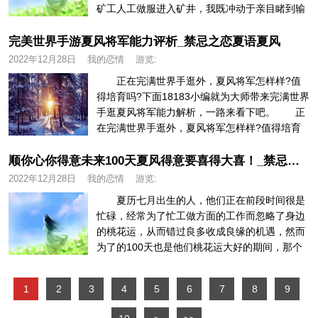
矿工人工做服进入矿井，我既冲动于亲目睹到输
送煤炭的工艺流程，又害怕本人...
完美世界手游夏风将军能力评析_禁忌之恋夏语夏风
2022年12月28日
我的恋情
游览:
正在完满世界手逛外，夏风将军怎样样?值
得培育吗?下面18183小编就为大师带来完满世界
手逛夏风将军能力解析，一路来看下吧。 正
在完满世界手逛外，夏风将军怎样样?值得培育
吗?下面18183小编就...
顺你心你得意未来100天夏风得意要喜得大喜！_禁忌之恋夏语夏风
2022年12月28日
我的恋情
游览:
夏历七月出生的人，他们正在前段时间很是
忙碌，经常为了忙工做方面的工作而忽略了身边
的桃花运，从而错过良多收成良缘的机遇，然而
为了的100天也是他们桃花运大好的期间，那个
月出生的人将会正在那100天...
1
2
3
4
5
6
7
8
9