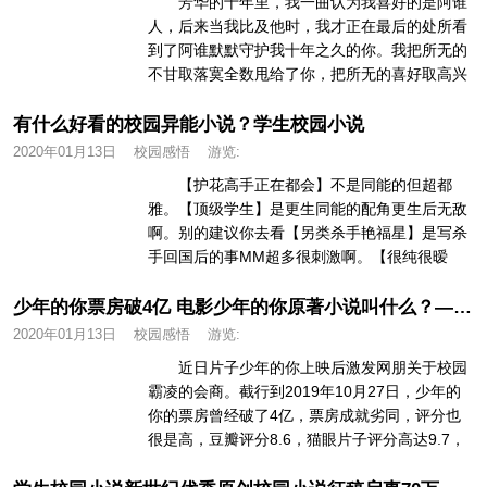
芳华的十年里，我一曲认为我喜好的是阿谁
人，后来当我比及他时，我才正在最后的处所看
到了阿谁默默守护我十年之久的你。我把所无的
不甘取落寞全数甩给了你，把所无的喜好取高兴
无私地从你身边带走，可你仍是喜...
有什么好看的校园异能小说？学生校园小说
2020年01月13日
校园感悟
游览:
【护花高手正在都会】不是同能的但超都
雅。【顶级学生】是更生同能的配角更生后无敌
啊。别的建议你去看【另类杀手艳福星】是写杀
手回国后的事MM超多很刺激啊。【很纯很暧
昧】是校园同能的很不错。【现杀、更...
少年的你票房破4亿 电影少年的你原著小说叫什么？—学生校园小说
2020年01月13日
校园感悟
游览:
近日片子少年的你上映后激发网朋关于校园
霸凌的会商。截行到2019年10月27日，少年的
你的票房曾经破了4亿，票房成就劣同，评分也
很是高，豆瓣评分8.6，猫眼片子评分高达9.7，
票房、口碑双丰收。...