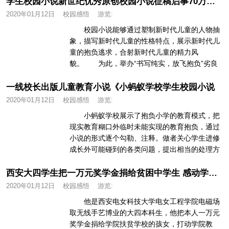
学生校园小说新世纪优秀原创校园小说征稿启事70万元稿酬
2020年01月12日
校园感悟
游览:
校园小说能够通过塑制新时代儿童的人物抽
象，描写新时代儿童的性格特点，展示新时代儿
童的抱负逃求，合射新时代儿童的精力风
貌。 为此，举办“书写纯实，放飞抱负”劣良
本创校园小说征稿勾当，搜集以丰硕多...
一线校长出版儿童教育小说《小蚂蚁学校学生校园小说
2020年01月12日
校园感悟
游览:
小蚂蚁学校展示了抱负小学的教育模式，把
现实教育糊口外临时未能实现的教育抱负，通过
小说的形式逐个勾勒、注释。做者关心学生进修
成长外可能碰到的各类问题，提出相当的处理方
案，还分享了浩繁家长可操做的家...
西安大四学生把一万元奖学金捐给贫困中学生 感动学校老师？学生校园小说
2020年01月12日
校园感悟
游览:
他是西安电女科技大学电女工程学院电磁场
取无线手艺博业的大四本科生，他把本人一万元
奖学金捐给学院扶贫学校的孩女，打动学院教