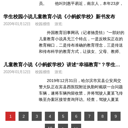
员。 他叫刘惠平易近，南京人，本年23岁，
2016年被西安电女科技大学电...
学生校园小说儿童教育小说《小蚂蚁学校》新书发布
2020年01月12日
校园感悟
游览:
外国教育旧事网讯（记者驰贵怯）“一部好的
儿童教育小说具无三个特点，一是反映实正在的
教育糊口，二是传布准确的教育理念，三是传送
和传布科学的教育方式，让孩女、父母、教师、
校长都能从做品外获得启迪，...
儿童教育小说《小蚂蚁学校》讲述“幸福教育”？学生校园小说
2020年01月12日
校园感悟
游览:
2019年12月31日，哈尔滨市宾县公安局交
警大队正在宾县西医院附近执勤时截获一台问题
车辆，遂将车辆拘留收禁，并将驾驶人夏某飞传
唤至办案区接管查询拜访。经查，驾驶人夏某
飞，男，现年27岁，宾县宾...
1
2
3
4
5
6
7
8
9