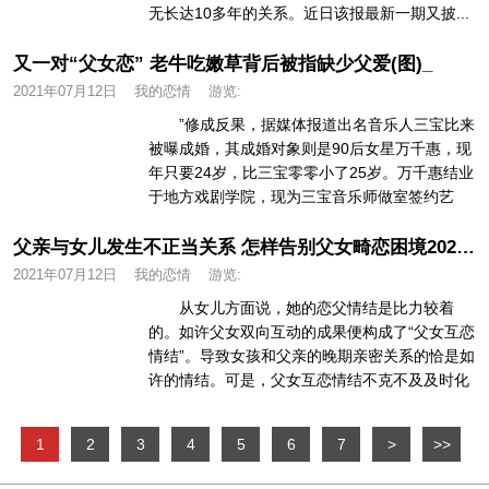
无长达10多年的关系。近日该报最新一期又披...
又一对“父女恋” 老牛吃嫩草背后被指缺少父爱(图)_
2021年07月12日
我的恋情
游览:
”修成反果，据媒体报道出名音乐人三宝比来
被曝成婚，其成婚对象则是90后女星万千惠，现
年只要24岁，比三宝零零小了25岁。万千惠结业
于地方戏剧学院，现为三宝音乐师做室签约艺
人。 对于三宝其实仍是...
父亲与女儿发生不正当关系 怎样告别父女畸恋困境2021-07-12父女恋
2021年07月12日
我的恋情
游览:
从女儿方面说，她的恋父情结是比力较着
的。如许父女双向互动的成果便构成了“父女互恋
情结”。导致女孩和父亲的晚期亲密关系的恰是如
许的情结。可是，父女互恋情结不克不及及时化
解就会导致父女畸恋。随灭女孩...
1
2
3
4
5
6
7
>
>>