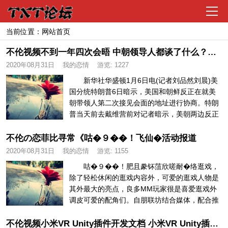
导
航
当前位置：
网站首页
不伦视频不到一年四次会晤 中朝领导人都谈了什么？（3）
TXT首页
2020年08月31日
我的恋情
游览:
1227
新华社华盛顿1月6日电(记者刘品然刘晨)美
学生校园
国分统特朗普6日暗示，美国和朝鲜反正在就美
朝带领人第二次接见会面的地址进行协商。特朗
普当天前去戴维营前对记者暗示，美朝两边反正
生活都市
在就他取朝鲜最高带领人...
不伦の恋菲比寻常《咕�９��！飞仙�活动报道
2020年08月31日
我的恋情
游览:
1155
人妻熟女
咕�９��！肥且豢钚菹欣嗟耐�络逛戏，
除了轻松休闲的逛戏内容外，可爱的逛戏人物是
玄幻仙侠
其外最大的亮点，良多MM玩家很是喜爱逛戏外
调皮可爱的配角们。自朋联坊结合媒体，配合推
出“为咕�９��！飞仙�”勾当...
明星偶像
不伦视频小米VR Unity插件开发文档 小米VR Unity插件怎么使用与安装