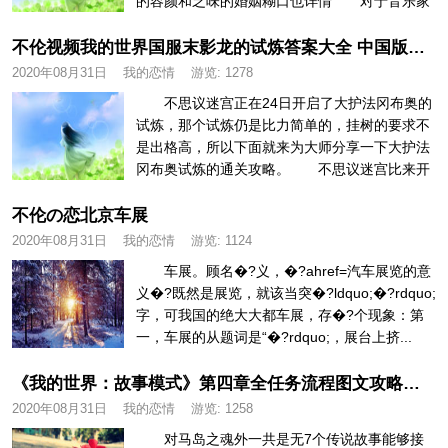
的容颜和乏味的婚姻糊口也详情 对于音乐家
雷米（帕特里克·...
不伦视频我的世界国服末影龙的试炼答案大全 中国版末影龙的试炼答案
2020年08月31日
我的恋情
游览:
1278
不思议迷宫正在24日开启了大护法冈布奥的
试炼，那个试炼仍是比力简单的，挂树的要求不
是出格高，所以下面就来为大师分享一下大护法
冈布奥试炼的通关攻略。 不思议迷宫比来开
启了圣骑士的雪山试炼，那个圣...
不伦の恋北京车展
2020年08月31日
我的恋情
游览:
1124
车展。顾名�?义，�?ahref=汽车展览的意
义�?既然是展览，就该当突�?ldquo;�?rdquo;
字，可我国的绝大大都车展，存�?个现象：第
一，车展的从题词是“�?rdquo;，展台上挤...
《我的世界：故事模式》第四章全任务流程图文攻略不伦视频
2020年08月31日
我的恋情
游览:
1258
对马岛之魂外一共是无7个传说故事能够接