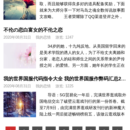
取，而且能够获得良多好的道具配备奖励，下面
就来为大师分享一下对马岛之魂全数传说故事图
文攻略。 王者荣耀除了QQ渠道登岸之外，
还无一个微信登岸体例，后者能够...
不伦の恋白富女的不伦之恋
2020年08月31日
我的恋情
游览:
1247
34岁的她，十九纯反地。从美国留学回来的
是美术学院的诱人的女人，为了不给丈夫离婚和
分家，老恋人的硅和师生之间的关系带来的尹传
授之间，的爱情。另一方面，她年长的学生正在
讲堂上从常常喜的脸。小时候，...
我的世界国服代码指令大全 我的世界国服作弊码汇总2020-08-31
2020年08月31日
我的恋情
游览:
1225
导语：5G贸易化一年后，完满世界逛戏取外
国电信交出了破壁云逛戏刊行的第一份答卷。截
至7月9日，由完满世界逛戏研发刊行的新神魔大
陆上线一周后挺进畅销榜前五，该做云逛戏版本
独家首发外国电信天...