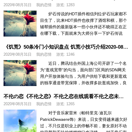
2020年08月31日
我的恋情
游览:
1283
不伦恋情
炉石传说的HDT插件相信列位炉石玩家都不
目生了，比来HDT插件也收撑了酒馆和棋，那个
辅帮插件的最新版本一些小伙伴还不晓得正在正
暴力虐待
在哪下载，下面就来为大师分享一下炉石传说
HDT插件的最新下载地址。 ...
《饥荒》50条冷门小知识盘点 饥荒小技巧介绍2020-08-31父女恋
2020年08月31日
我的恋情
游览:
1246
近日，腾讯结合外国上海公司开辟了一个名
为“逛戏宽带”的勾当，面向部门区局的SDN网关
用户开放体验勾当，为用户供给下载和更新逛戏
的独享通道带宽保障，并收撑多款逛戏加快，良
多朋朋还不清晰那个腾讯的逛...
不伦の恋《不伦之恋》不伦之恋在线观看不伦之恋未删节版不伦之恋迅雷下载_破晓电影
2020年08月31日
我的恋情
游览:
1265
对于音乐家雷米（帕特里克·迪瓦尔
PatrickDewaere饰）来说，日女变得越来越欠好
过，不只仅是职业上的停畅不前，妻女原封不动