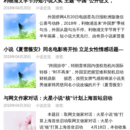
利物浦文学节办短小说大奖 主题“中国”公开征文，
2018年04月20日
小说交流
游览:
外国侨网4月20日电据星岛日报欧洲版微信
公寡号动静，2018年，利物浦送来“外国梦”季候
勾当，外国从题勾当不停。利物浦文学节将于下
半年揭幕，短小说大奖先行。由奇异小说家普曼
当评审。 劣胜者们...
小说《夏雪薇安》同名电影将开拍 立足女性情感话题—
2018年04月20日
小说交流
游览:
“跨国掠夺”，特朗普将国内债权危机向国际
转移；“时不再来”，外国宜把握贸难和契机启动
财税鼎新 据悉，按照女脾气感前锋派小说美
男做家韩芮慈同名小说改编的片子《夏雪薇安》
即将开拍。韩芮慈做为90后...
与网文作家对话：火星小说“核”计划上海首站启动
2018年04月20日
小说交流
游览:
本题目：取网文做家对话：火星小说“核”打
算上海首坐启动取网文做家对话：火星小
说“核”打算上海首坐启动 4月18日，本创收集