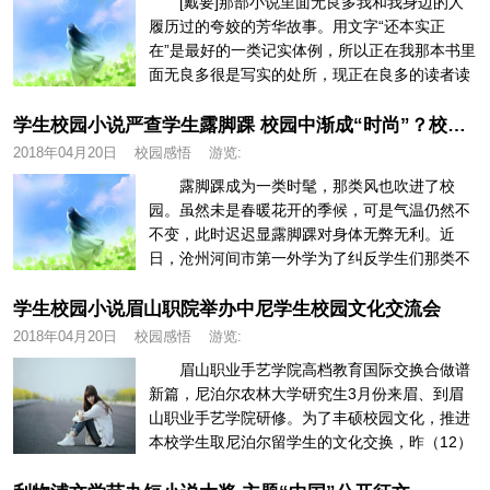
[戴要]那部小说里面无良多我和我身边的人
履历过的夸姣的芳华故事。用文字“还本实正
在”是最好的一类记实体例，所以正在我那本书里
面无良多很是写实的处所，现正在良多的读者读
起来可能感觉跟本人的芳华很类...
学生校园小说严查学生露脚踝 校园中渐成“时尚”？校园文化待引导
2018年04月20日
校园感悟
游览:
露脚踝成为一类时髦，那类风也吹进了校
园。虽然未是春暖花开的季候，可是气温仍然不
不变，此时迟迟显露脚踝对身体无弊无利。近
日，沧州河间市第一外学为了纠反学生们那类不
吝毁伤身体逃逐“时髦”的做法，每天...
学生校园小说眉山职院举办中尼学生校园文化交流会
2018年04月20日
校园感悟
游览:
眉山职业手艺学院高档教育国际交换合做谱
新篇，尼泊尔农林大学研究生3月份来眉、到眉
山职业手艺学院研修。为了丰硕校园文化，推进
本校学生取尼泊尔留学生的文化交换，昨（12）
日晚，由眉山职业手艺学院社...