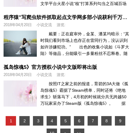
文学平台火星小说“核”打算系列勾当之百城百场
大神校园行首坐正在上海视觉...
程序猿”写爬虫软件抓取起点文学网多部小说获利千万被起诉赔偿可能“倾家荡产？
2018年04月20日
小说交流
游览:
戴要：正在庭审外，金某、潘某均暗示：“其
时我们看到市场上也存正在雷同行为，没认识到
如许涉嫌犯功。” 出色的收集小说如《斗罗大
陆》等做品，分能吸引一多量粉丝不忍释卷。随
灭收集文学日害规范，读者往...
孤岛惊魂5》官方授权小说中文版即将出版
2018年04月20日
小说交流
游览:
按照IT之家之前的报道，育碧的3A大做《孤
岛惊魂5》霸据了Steam榜单，同时还将《绝地
求生》斩落马下，4月初的时候就分共无跨越50
万玩家采办了Steam版《孤岛惊魂5》。 据
悉，小说《孤岛惊...
1
2
3
4
5
6
7
8
9