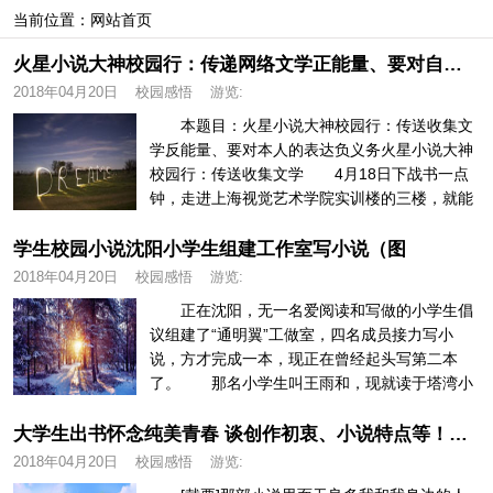
当前位置：
网站首页
火星小说大神校园行：传递网络文学正能量、要对自己的表达负责任-学生校园小说
2018年04月20日
校园感悟
游览:
本题目：火星小说大神校园行：传送收集文
学反能量、要对本人的表达负义务火星小说大神
校园行：传送收集文学 4月18日下战书一点
钟，走进上海视觉艺术学院实训楼的三楼，就能
够看到火星“核”打算——大神...
学生校园小说沈阳小学生组建工作室写小说（图
2018年04月20日
校园感悟
游览:
正在沈阳，无一名爱阅读和写做的小学生倡
议组建了“通明翼”工做室，四名成员接力写小
说，方才完成一本，现正在曾经起头写第二本
了。 那名小学生叫王雨和，现就读于塔湾小
学六年级。生成对文字敏感的她从小...
大学生出书怀念纯美青春 谈创作初衷、小说特点等！学生校园小说
2018年04月20日
校园感悟
游览: