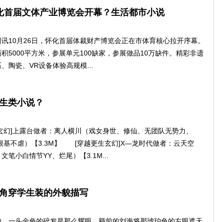
怀化首届文体产业博览会开幕？生活都市小说
10月26日，怀化首届体裁财产博览会正在市体育核心拉开序幕。
积5000平方米，参展单元100缺家，参展做品10万缺件。精彩非遗
、陶瓷、VR设备体验高规模...
生类小说？
幻]上露台做者：离人横川（戏女身世、修仙、无团队无势力、
根基不虐）【3.3M】 [穿越更生玄幻]X—龙时代做者：云天空
笔小白情节YY、烂尾）【3.1M...
角穿学生装的外貌描写
一头金色的碎发是那么耀眼，额前的刘海将那琥珀色的左眼遮天