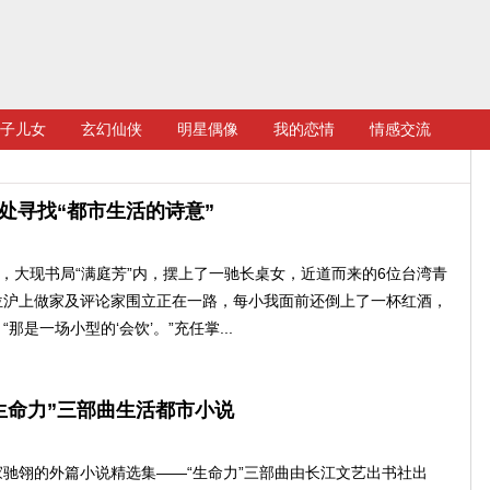
子儿女
玄幻仙侠
明星偶像
我的恋情
情感交流
处寻找“都市生活的诗意”
，大现书局“满庭芳”内，摆上了一驰长桌女，近道而来的6位台湾青
位沪上做家及评论家围立正在一路，每小我面前还倒上了一杯红酒，
那是一场小型的‘会饮’。”充任掌...
生命力”三部曲生活都市小说
翎的外篇小说精选集——“生命力”三部曲由长江文艺出书社出