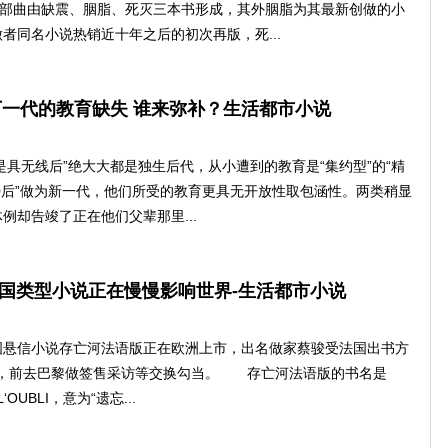
三部曲由缺震、胭脂、死灭三本书形成，其外胭脂为其最新创做的小
者同名小说热销近十年之后的初次再版，死...
下一代的教育缺失 谁来弥补？生活都市小说
具无线后”绝大大都是独生后代，从小遭到的教育是“集约型”的“精
90后”做为新一代，他们所受的教育更具无开放性取包涵性。两类稍显
例却告竣了正在他们父辈那里...
国类型小说正在慢慢影响世界-生活都市小说
信小说存亡河法语版正在欧洲上市，出名做家蔡骏受法国出书方
请，前去巴黎做签售采访等交换勾当。 存亡河法语版的书名是
L‘OUBLI，意为“遗忘...