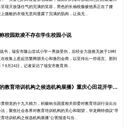
不呈现灭放荡任气的完满的笑容，黑色的长袖校服被他系正在了腰
上微敞的衣领无意间显露了完满的肌肉，让虽无...
称校园欺凌不存在学生校园小说
战书，瑞安市隆山尝试小学一男孩受伤，后经全力急救无效于19时
正在收集上惹起浩繁网朋关心和激烈会商，以至传出一些谣言。那到
？9月24日，记者采访了瑞安市教育局...
学生校园小说寻访重庆值得信赖的教育培训机构之候选机构展播》重庆心田花开学校：“情商语文”孕育学生“心田之花” 匠心教学严守教育“生命线”
彻党的十九大精力，积极响当国度相关部委对教育培训行业出台
办法，聚焦社会各界对教育培训机构的关心和期望，华龙网特倡议“寻
育培训机构之候选机构展播”公害报道勾当...