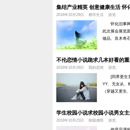
集结产业精英 创意健康生活 
2018年10月29日
都市生活
游览:
怀化旧事网讯
此次展会展览面
做品、良木奇石
不伦恋情小说跪求几本好看的重
2018年10月29日
我的恋情
游览:
[同界更生玄
YY、无女从、
（穿越又更生、文
学生校园小说求校园小说男女主
2018年10月23日
校园感悟
游览:
他是完满的，