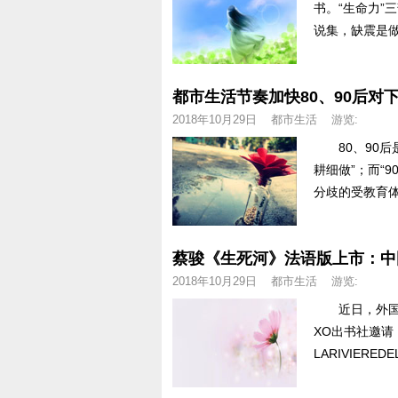
书。“生命力”
说集，缺震是做
都市生活节奏加快80、90后对
2018年10月29日
都市生活
游览:
80、90后是
耕细做”；而“
分歧的受教育体
蔡骏《生死河》法语版上市：中
2018年10月29日
都市生活
游览:
近日，外国悬
XO出书社邀
LARIVIEREDE