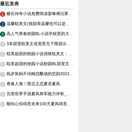
最近发表
赌石传奇小说免费阅读姜咻傅沉寒免费阅读全文 （姜咻傅沉寒免费阅读全文无弹窗畅读）
1
温馨耽美文(很甜美温馨也可以是生子文的耽美小说)耽美超甜的校园小说
2
高人气青春校园BL小说学校里的大碗狗粮学霸！我在天台等你哦？耽美超甜的校园小说
3
3本甜宠耽美文攻宠受无下限甜出天际本本都值得熬夜追耽美超甜的校园小说
4
耽美超甜的校园小说强推耽美文：校园男神冰美人攻和又甜又野小霸王受
5
耽美超甜的校园小说校园BL甜宠文：温柔学霸攻×校园扛把子炸毛受他是我一生挚爱！
6
线岁舅妈不伦畸恋酿成的悲剧2022年12月28日
7
青春入海！禁忌之恋夏语夏风
8
完美世界手游夏风将军能力评析_禁忌之恋夏语夏风
9
顺你心你得意未来100天夏风得意要喜得大喜！_禁忌之恋夏语夏风
10